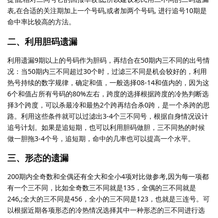
表,在合适的关注期加上一个号码,或者加两个号码, 进行追号10期是
命中率比较高的方法。
二、利用胆码遗漏
利用遗漏9期以上的号码作为胆码，再结合在50期内三不同的出号情
况：当50期内三不同超过30个时，过滤三不同是机会较好的，利用
热号持续的数字规律，确定和值，一般选择08-14和值内的，因为这
6个和值占所有号码的80%左右，跨度的选择根据跨度的冷热判断选
择3个跨度，可以杀最冷和最热2个跨再结合杀0跨，是一个杀跨的思
路。利用这些条件就可以过滤出3-4个三不同号，根据自身情况设计
追号计划。如果是追短期，也可以利用胆码做胆，三不同热的时候
做一胆拖3-4个号，追短期，命中的几率也可以提高一个水平。
三、形态的遗漏
200期内全奇数和全偶还有全大和全小4项对比做参考,因为每一项都
有一个三不同，比如全奇数三不同就是135，全偶的三不同就是
246,;全大的三不同是456，全小的三不同是123，也就是三连号。可
以根据近期各项形态的冷热情况选择其中一种形态的三不同进行选