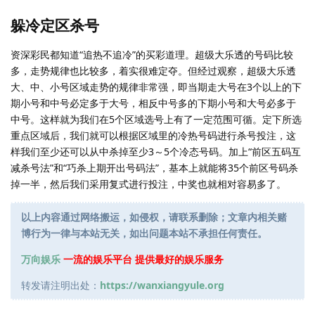
躲冷定区杀号
资深彩民都知道“追热不追冷”的买彩道理。超级大乐透的号码比较
多，走势规律也比较多，着实很难定夺。但经过观察，超级大乐透
大、中、小号区域走势的规律非常强，即当期走大号在3个以上的下
期小号和中号必定多于大号，相反中号多的下期小号和大号必多于
中号。这样就为我们在5个区域选号上有了一定范围可循。定下所选
重点区域后，我们就可以根据区域里的冷热号码进行杀号投注，这
样我们至少还可以从中杀掉至少3～5个冷态号码。加上“前区五码互
减杀号法”和“巧杀上期开出号码法”，基本上就能将35个前区号码杀
掉一半，然后我们采用复式进行投注，中奖也就相对容易多了。
以上内容通过网络搬运，如侵权，请联系删除；文章内相关赌
博行为一律与本站无关，如出问题本站不承担任何责任。
万向娱乐
一流的娱乐平台 提供最好的娱乐服务
转发请注明出处：
https://wanxiangyule.org