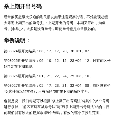
杀上期开出号码
经常购买超级大乐透的彩民朋友如果注意观察的话，不难发现超级
大乐透上期开出的坐号(注：上期开出的号码，本期又开出，为坐
号。)非常少，大多是没有坐号，即使坐号也是非常微妙的。
举例说明：
第08024期开奖结果：08、12、17、20、30 +01、02，
第08025期开奖结果：06、10、12、15、28 +04、12，只有前区号
码“12”在下期出现。
第08026期开奖结果：01、21、22、24、25 +08、10，
第08027期开奖结果：05、17、23、31、32 +04、08，前区没有坐
号(这种情况非常多)，只有后区“08”在下期的后区坐号。
也就是说：我们每期可以根据“杀上期开出号码法”将其中的6个号码
进行杀掉。“前区五码互减杀号法”与“巧杀上期开出号码法”结合，目
前我们就有较大的把握杀掉9个号码，有效的缩小了投注范围。