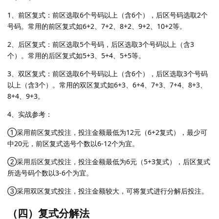
1、前区复式：前区选取6个号码以上（含6个），后区号码选取2个
号码。常用的前区复式如6+2、7+2、8+2、9+2、10+2等。
2、后区复式：前区选取5个号码，后区选取3个号码以上（含3
个）。常用的后区复式如5+3、5+4、5+5等。
3、双区复式：前区选取6个号码以上（含6个），后区选取3个号码
以上（含3个）。常用的双区复式如6+3、6+4、7+3、7+4、8+3、
8+4、9+3。
4、实战参考：
①采用前区复式投注，投注金额最低为12元（6+2复式），最少可
中20元，前区复式选号个数以6-12个为宜。
②采用后区复式投注，投注金额最低为6元（5+3复式），后区复式
所选号码个数以3-6个为宜。
③采用双区复式投注，投注金额较大，可将复式进行分解后投注。
（四）复式分解法