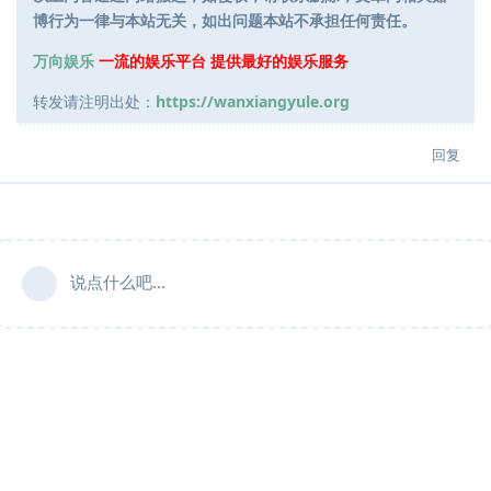
博行为一律与本站无关，如出问题本站不承担任何责任。
万向娱乐
一流的娱乐平台 提供最好的娱乐服务
转发请注明出处：
https://wanxiangyule.org
回复
说点什么吧...