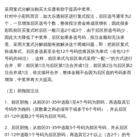
采用复式分解法购买大乐透有助于提高中奖率。
针对中小彩民而言，如大乐透前区进行复式投注，后区选号通常为2
个，一旦增加后区选号个数，整体投注资金将成倍增长，因此很多
彩民前区买复式时后区一般只选2个或3个，由于后区所选号码少，
因此大大降低了中奖率，后区如果多选号码，投注金额却无法承
受。采用大复式分解就能有效解决这个两难问题，即：把前区复式
拆成单式、后区多选甚至全包12个号码也将其拆为单式（全包12个
号码共66注），这样，前区单式与后区单式采用“一配一”的方式进行
合并，即：前区第1注与后区第1注合并成1注，前区第2注与后区第2
注合并成1注，依次循环合并，整体金额不会因为后区选的号码多而
增加，中奖率将大大提高。
（五）胆拖投注法
1、前区胆拖：从前区01-35中选取1至4个号码为胆码，再选取其它
号码作为拖码（其数量之和必须等于或多于6个号码），并从后区
01-12中选取2个号码为后区号码。
2、后区胆拖：从前区01-35中选取5个号码为前区号码，并从后区
01-12中选取1个号码为后区胆码，再选其它2个以上（含2个）的号