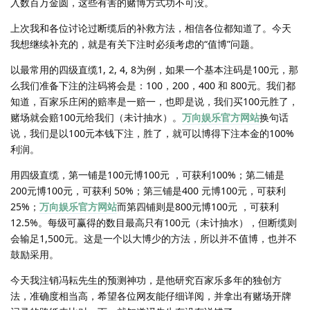
入数百万金圆，这些有害的赌博方式功不可没。
上次我和各位讨论过断缆后的补救方法，相信各位都知道了。今天
我想继续补充的，就是有关下注时必须考虑的“值博”问题。
以最常用的四级直缆1, 2, 4, 8为例，如果一个基本注码是100元，那
么我们准备下注的注码将会是：100，200，400 和 800元。我们都
知道，百家乐庄闲的赔率是一赔一，也即是说，我们买100元胜了，
赌场就会赔100元给我们（未计抽水）。
万向娱乐官方网站
换句话
说，我们是以100元本钱下注，胜了，就可以博得下注本金的100%
利润。
用四级直缆，第一铺是100元博100元 ，可获利100%；第二铺是
200元博100元，可获利 50%；第三铺是400 元博100元，可获利
25%；
万向娱乐官方网站
而第四铺则是800元博100元 ，可获利
12.5%。每级可赢得的数目最高只有100元（未计抽水），但断缆则
会输足1,500元。这是一个以大博少的方法，所以并不值博，也并不
鼓励采用。
今天我注销冯耘先生的预测神功，是他研究百家乐多年的独创方
法，准确度相当高，希望各位网友能仔细详阅，并拿出有赌场开牌