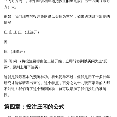
它的对方为主。我们应该相应地把投注的重点放在另一方面（即对
方）去。
例如：我们现在的投注策略是以买庄为主的，如果遇到以下出现的
情况：
庄 庄 庄 庄 （庄连开）
闲
庄 （庄单开）
闲 闲 闲 （将投注目标由第二铺开始，立即转移到以买闲为主“反
买”，原则上用平注买）
这就是我最基本的预测神功。看似简单不过，但我是用了十多廿年
研究才能够研发出来的。这个特点，百分之九十九玩百家乐的人都
不知道！我们有了这个预测神功，就可以增加了我们投注的准确
性。
第四章：投注庄闲的公式