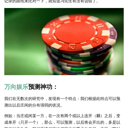
记录的路纸来比对一下，就知道冯先生有没有说错了。
万向娱乐
预测神功：
我们在无数次的研究中，发现有一个特点：我们根据此特点可以预
测出以后庄闲的分布强弱的状况。
例如：当庄或闲某一方，在一次有两个或以上连开（黐）之后，变
成单开（只开一个），那么，可以预测，以后将会开出的，多是以