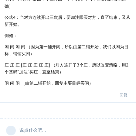
确）
公式4：当对方连续开出三次后，要加注跟买对方，直至结束，又从
新开始。
例如：
闲 闲 闲 闲 （因为第一铺开闲，所以由第二铺开始，我们以闲为目
标，铺铺买闲）
庄 庄 庄 [庄 庄 庄 庄 庄] （对方连开了3个庄，所以改变策略，用2
个基码"加注"买庄，直至结束）
闲 闲 闲 （由第二铺开始，回复主要目标买闲）
回复
说点什么吧...