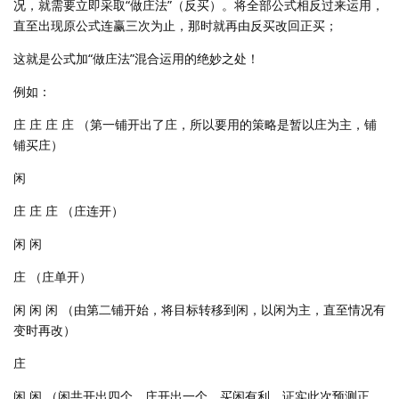
况，就需要立即采取“做庄法”（反买）。将全部公式相反过来运用，
直至出现原公式连赢三次为止，那时就再由反买改回正买；
这就是公式加“做庄法”混合运用的绝妙之处！
例如：
庄 庄 庄 庄 （第一铺开出了庄，所以要用的策略是暂以庄为主，铺
铺买庄）
闲
庄 庄 庄 （庄连开）
闲 闲
庄 （庄单开）
闲 闲 闲 （由第二铺开始，将目标转移到闲，以闲为主，直至情况有
变时再改）
庄
闲 闲 （闲共开出四个，庄开出一个，买闲有利，证实此次预测正