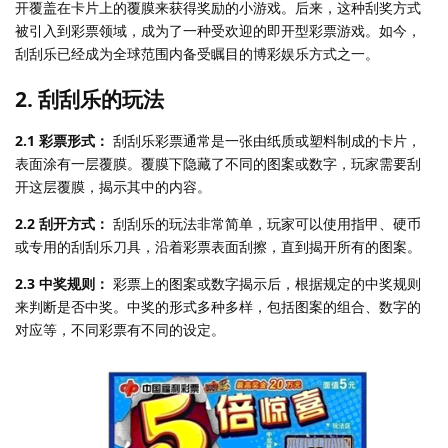
开覆盖在卡片上的覆膜来获得奖励的小游戏。后来，这种刮奖方式
被引入到彩票领域，成为了一种受欢迎的即开型彩票游戏。如今，
刮刮乐已经成为全球范围内备受瞩目的博彩娱乐方式之一。
2.
刮刮乐的玩法
2.1 彩票形式：
刮刮乐彩票通常是一张由纸质或塑料制成的卡片，
表面涂有一层覆膜。覆膜下隐藏了不同的图案或数字，玩家需要刮
开这层覆膜，揭示其中的内容。
2.2 刮开方式：
刮刮乐的玩法非常简单，玩家可以使用指甲、硬币
或专用的刮刮乐刀具，沿着彩票表面刮擦，直到揭开所有的图案。
2.3 中奖规则：
彩票上的图案或数字揭示后，根据规定的中奖规则
来判断是否中奖。中奖的形式多种多样，包括图案的组合、数字的
对应等，不同彩票有不同的设定。