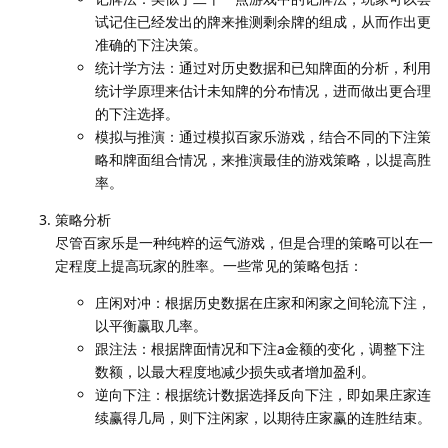
试记住已经发出的牌来推测剩余牌的组成，从而作出更
准确的下注决策。
统计学方法：通过对历史数据和已知牌面的分析，利用
统计学原理来估计未知牌的分布情况，进而做出更合理
的下注选择。
模拟与推演：通过模拟百家乐游戏，结合不同的下注策
略和牌面组合情况，来推演最佳的游戏策略，以提高胜
率。
策略分析
尽管百家乐是一种纯粹的运气游戏，但是合理的策略可以在一
定程度上提高玩家的胜率。一些常见的策略包括：
庄闲对冲：根据历史数据在庄家和闲家之间轮流下注，
以平衡赢取几率。
跟注法：根据牌面情况和下注a金额的变化，调整下注
数额，以最大程度地减少损失或者增加盈利。
逆向下注：根据统计数据选择反向下注，即如果庄家连
续赢得几局，则下注闲家，以期待庄家赢的连胜结束。