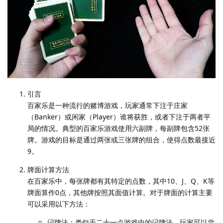
引言
百家乐是一种流行的赌博游戏，玩家通常下注于庄家
（Banker）或闲家（Player）谁将获胜，或者下注于两者平
局的情况。典型的百家乐游戏使用六副牌，每副牌包含52张
牌。游戏的目标是通过两张或三张牌的组合，使得点数最接近
9。
牌面计算方法
在百家乐中，每张牌都有其特定的点数，其中10、J、Q、K等
牌面算作0点，其他牌按照其面值计算。对于牌面的计算主要
可以采用以下方法：
记牌法：类似于二十一点游戏中的记牌法，玩家可以尝