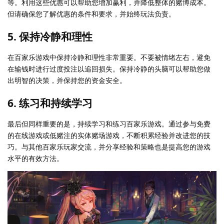
等。利用这些优惠可以帮助您增加赢利，并降低整体的赌博成本。
但请确保您了解优惠的条件和要求，并始终玩法负责。
5. 保持冷静和理性
在百家乐游戏中保持冷静和理性非常重要。不要被情绪左右，避免
在输钱时进行过度投注以追回损失。保持冷静的头脑可以帮助您做
出明智的决策，并保持您的资金安全。
6. 练习和持续学习
最后但同样重要的是，持续学习和练习百家乐游戏。通过参与免费
的在线游戏或低赌注的实体赌场游戏，不断积累经验并改进您的技
巧。与其他百家乐玩家交流，并分享经验和策略也是提高您的游戏
水平的有效方法。