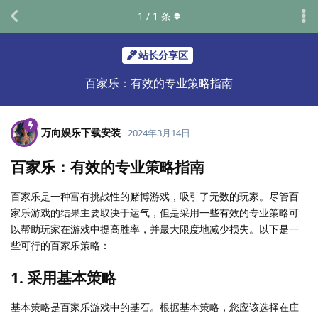
1
/
1
条
站长分享区
百家乐：有效的专业策略指南
万向娱乐下载安装
2024年3月14日
百家乐：有效的专业策略指南
百家乐是一种富有挑战性的赌博游戏，吸引了无数的玩家。尽管百
家乐游戏的结果主要取决于运气，但是采用一些有效的专业策略可
以帮助玩家在游戏中提高胜率，并最大限度地减少损失。以下是一
些可行的百家乐策略：
1. 采用基本策略
基本策略是百家乐游戏中的基石。根据基本策略，您应该选择在庄