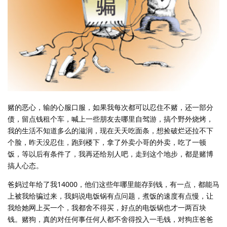
赌的恶心，输的心服口服，如果我每次都可以忍住不赌，还一部分
债，留点钱租个车，喊上一些朋友去哪里自驾游，搞个野外烧烤，
我的生活不知道多么的滋润，现在天天吃面条，想捡破烂还拉不下
个脸，昨天没忍住，跑到楼下，拿了外卖小哥的外卖，吃了一顿
饭，等以后有条件了，我再还给别人吧，走到这个地步，都是赌博
搞人心态。
爸妈过年给了我14000，他们这些年哪里能存到钱，有一点，都能马
上被我给骗过来，我妈说电饭锅有点问题，煮饭的速度有点慢，让
我给她网上买一个，我都舍不得买，好点的电饭锅也才一两百块
钱。赌狗，真的对任何事任何人都不舍得投入一毛钱，对狗庄爸爸