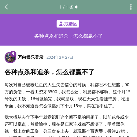
1
/
1
条
戒赌区
各种点杀和追杀，怎么都赢不了
万向娱乐登录
2024年3月27日
各种点杀和追杀，怎么都赢不了
每次对自己破破烂烂的人生失去信心的时候，我都忍不住想赌，90
万的负债，一看工资才5500，我怎么还，利息都不够啊。这个月15
号发的工钱，16号就输完，我就是贱，现在天天住着挂壁房，吃挂
壁面，我不知道要怎么做熬到下个月15号，实在顶不住了。
我大概从去年下半年就意识到这个赌不赢的问题了，以前或多或少
还可以赢点，然后输掉，现在是庄家连戏都不想演了，明着黑你
钱，我上次的工资，分三次充上去，就玩那个百家哭，投注27把，