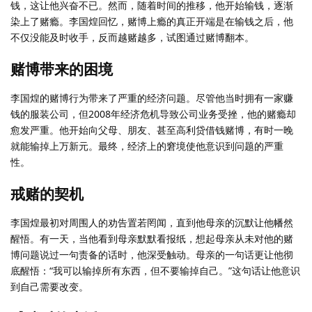
钱，这让他兴奋不已。然而，随着时间的推移，他开始输钱，逐渐
染上了赌瘾。李国煌回忆，赌博上瘾的真正开端是在输钱之后，他
不仅没能及时收手，反而越赌越多，试图通过赌博翻本。
赌博带来的困境
李国煌的赌博行为带来了严重的经济问题。尽管他当时拥有一家赚
钱的服装公司，但2008年经济危机导致公司业务受挫，他的赌瘾却
愈发严重。他开始向父母、朋友、甚至高利贷借钱赌博，有时一晚
就能输掉上万新元。最终，经济上的窘境使他意识到问题的严重
性。
戒赌的契机
李国煌最初对周围人的劝告置若罔闻，直到他母亲的沉默让他幡然
醒悟。有一天，当他看到母亲默默看报纸，想起母亲从未对他的赌
博问题说过一句责备的话时，他深受触动。母亲的一句话更让他彻
底醒悟：“我可以输掉所有东西，但不要输掉自己。”这句话让他意识
到自己需要改变。