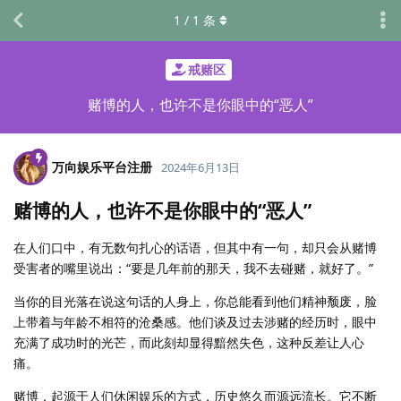
1
/
1
条
戒赌区
赌博的人，也许不是你眼中的“恶人”
万向娱乐平台注册
2024年6月13日
赌博的人，也许不是你眼中的“恶人”
在人们口中，有无数句扎心的话语，但其中有一句，却只会从赌博
受害者的嘴里说出：“要是几年前的那天，我不去碰赌，就好了。”
当你的目光落在说这句话的人身上，你总能看到他们精神颓废，脸
上带着与年龄不相符的沧桑感。他们谈及过去涉赌的经历时，眼中
充满了成功时的光芒，而此刻却显得黯然失色，这种反差让人心
痛。
赌博，起源于人们休闲娱乐的方式，历史悠久而源远流长。它不断