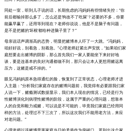
同处一室，听到儿子说的话，长期焦虑的冯妈妈有些情绪失控：“你
前后都输掉那么多了，怎么还是‘狗改不了吃屎’？还要的不多，你要
能赢早赢了，还用等到现在？老师你说说，他是不是脑子有问题，
是不是把赌的‘坏根’都给种进脑子里了？”
母亲说话声调渐高的态势，明显把赌博本人吓了一大跳。“冯妈妈，
咱好好说，别着急，别着急。”心理老师赶紧出声安抚，“如果咱们家
庭想要走出赌博的阴影，那么首先我们一家人要能坐下来好好地
谈，要是连基本的良好沟通都做不到，那只会让本人更想用赌远离
压力，这赌是戒不掉的。”
眼见冯妈妈原本急得通红的脸，恢复到了正常状态，心理老师才进
入主题：“分析我们家庭存在的赌博问题前，我觉得有必要跟我们家
人说一下，赌瘾测试数据显示，我们本人现在的情况，已经是行为
性赌博演化到病理性赌博的阶段，这属于严重的心理问题，想靠本
人的自觉和毅力戒赌，可以说是不可能的，毕竟我们家庭已经用同
样的方法，处理过不下三次了，所以这次我们不能用老方法，来应
对老问题。”
心理老师以该赌博受害家庭当日的矛盾作为突破口，罗列出这个家