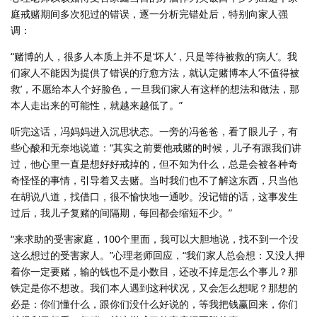
庭戒赌期间多次犯过的错误，逐一分析完错处后，特别向家人强
调：
“赌博的人，很多人本质上并不是‘坏人’，只是等待被救的‘病人’。我
们家人不能因为提供了错误的疗愈方法，就认定赌博本人‘不值得被
救’，不愿给本人个好脸色，一旦我们家人有这样的想法和做法，那
本人走出来的可能性，就越来越低了。”
听完这话，冯妈妈进入沉思状态。一旁的冯爸爸，看了眼儿子，有
些心酸和无奈地说道：“其实之前要他戒赌的时候，儿子有跟我们讲
过，他心里一直是想好好戒掉的，但不知为什么，总是会被各种奇
奇怪怪的事情，引导着又去赌。当时我们也不了解这东西，只当他
在胡说八道，找借口，很不愉快地一通吵。没记错的话，这事发生
过后，我儿子复赌的间隔期，每回都会缩短不少。”
“来求助的受害家庭，100个里面，我可以大胆地说，找不到一个没
这么想过的受害家人。”心理老师回应，“我们家人总会想：又没人押
着你一定要赌，输的钱也不是小数目，还改不掉是怎么个事儿？那
铁定是你不想改。我们本人遇到这种状况，又会怎么想呢？那想的
必是：你们懂什么，跟你们没什么好说的，等我把钱赢回来，你们