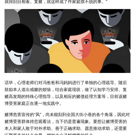
就得刮目相看。复赌，就这样成了件家庭摆不脱的事。”
话毕，心理老师们对冯爸爸和冯妈妈进行了单独的心理疏导。随后
鼓励本人道出戒赌的烦恼，结合家庭现状，做了认知学习安排、复
赌高发期的特殊心理指导，以及相应的赌债处理方案等，目前该赌
博受害家庭正在逐一地实践中。
赌博危害宣传的“风”，尚未能刮到全国大街小巷的各个角落，因此对
赌博受害群体持悲观看法，当下仍是普遍现象。要想让赌博受害的
本人和家人敢于对外求助、善于正确求助、愿意推动求助，还需要