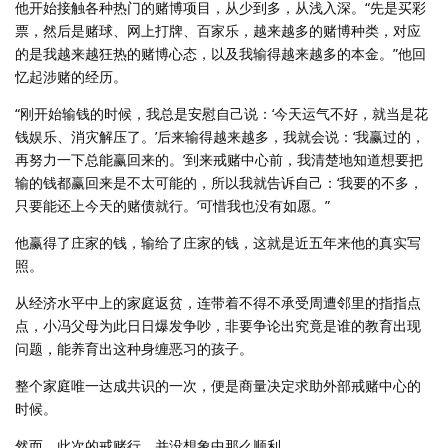
他开始接触各种热门的赌博项目，从少到多，从浅入深。“先是买彩
票，然后是赌球、网上打牌、百家乐，越来越多的赌博种类，对应
的是我越来越狂热的赌博心态，以及我输得越来越多的本金。”他回
忆起涉赌的经历。
“刚开始输钱的时候，我总是安慰自己说：‘今天运气不好，就当是花
钱娱乐、消灾解压了。’后来输得越来越多，我就会说：‘我赢过的，
再努力一下总能赢回来的。’到来戒赌中心前，我清楚地知道想要把
输的钱都赢回来是不太可能的，所以我就告诉自己：‘我要的不多，
只要能还上今天的赌债就行。’可惜我也没有如愿。”
他赢得了庄家的钱，输给了庄家的钱，这就是近五年来他的真实写
照。
从经济水平中上的家庭返贫，连带着不得不承受周遭邻里的指指点
点，小冯父母为此日日爆发争吵，非要争论出究竟是谁的教育出现
问题，能养育出这种身缠恶习的孩子。
整个家庭唯一达成共识的一次，便是商量决定求助外部戒赌中心的
时候。
然而，此次的戒赌行，并没想象中那么顺利。