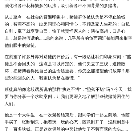
演化出各种花样繁多的玩法，吸引着各种不同背景的参赌者。
从古至今，在社会的普遍印象中，赌徒群体被认为是不停止输钱
的，智商不高的；缺乏同理心和同情心，不顾及家人生死的；自私
自利，赢了就享受自己，输了就责怪家人的；演技高超，口是心
非，总是说假话的……总的来说，几乎所有的负面词汇都能用来形容
他们眼中的赌徒。
在浏览了许多外界对赌徒的评价后，有一段话让我们印象深刻：“赌
徒是不会回头的，这点是可以肯定的。他们失去了三观，道德败
坏，把赌博看得比自己的生命还重要，你怎么能指望他们放弃？那
些说能回头的人，我更认为是在撒谎。”
赌徒真的像这段话所说的那样“执迷不悟”，“堕落不堪”吗？今天，我
要与你分享一个求助案例，让我们更深入地了解那些被赌博困住的
人们。
他是一个大学生，在一次聚餐结束后，跟同学们一起去商场。他随
手买了一张刮刮乐，抱着玩一玩的心态，随意刮开了，没想到竟中
了一百多块钱。正是这次偶然的中奖让他动了不劳而获的念头……