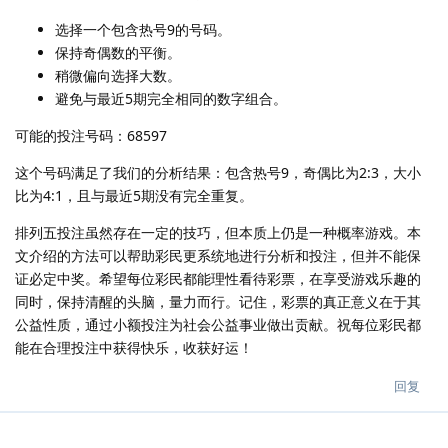
选择一个包含热号9的号码。
保持奇偶数的平衡。
稍微偏向选择大数。
避免与最近5期完全相同的数字组合。
可能的投注号码：68597
这个号码满足了我们的分析结果：包含热号9，奇偶比为2:3，大小
比为4:1，且与最近5期没有完全重复。
排列五投注虽然存在一定的技巧，但本质上仍是一种概率游戏。本
文介绍的方法可以帮助彩民更系统地进行分析和投注，但并不能保
证必定中奖。希望每位彩民都能理性看待彩票，在享受游戏乐趣的
同时，保持清醒的头脑，量力而行。记住，彩票的真正意义在于其
公益性质，通过小额投注为社会公益事业做出贡献。祝每位彩民都
能在合理投注中获得快乐，收获好运！
回复