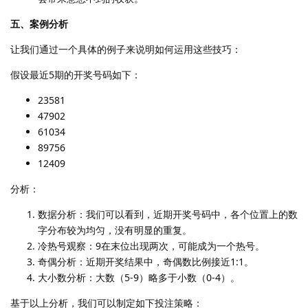
五、案例分析
让我们通过一个具体的例子来说明如何运用这些技巧：
假设最近5期的开奖号码如下：
23581
47902
61034
89756
12409
分析：
数据分析：我们可以看到，近期开奖号码中，各个位置上的数
字分布较为均匀，没有明显的重复。
冷热号观察：9在末位出现两次，可能成为一个热号。
奇偶分析：近期开奖结果中，奇偶数比例接近1:1。
大小数分析：大数（5-9）略多于小数（0-4）。
基于以上分析，我们可以制定如下投注策略：