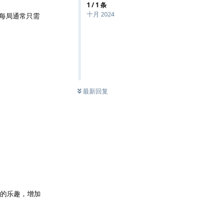
1
/
1
条
十月 2024
每局通常只需
最新回复
彩的乐趣，增加