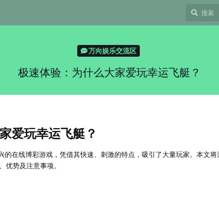
万向娱乐交流区
极速体验：为什么大家爱玩幸运飞艇？
家爱玩幸运飞艇？
为一种新兴的在线博彩游戏，凭借其快速、刺激的特点，吸引了大量玩家。本文
、优势及注意事项。