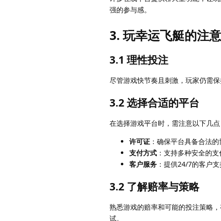
强的参与感。
3. 玩幸运飞艇的注
3.1 理性投注
尽管游戏快节奏且刺激，玩家仍需保
3.2 选择合适的平台
在选择游戏平台时，需注意以下几点
许可证
：确保平台具备合法的
支付方式
：支持多种安全的支
客户服务
：提供24/7的客户
3.2 了解赔率与策略
熟悉游戏的赔率和可能的投注策略，
试。