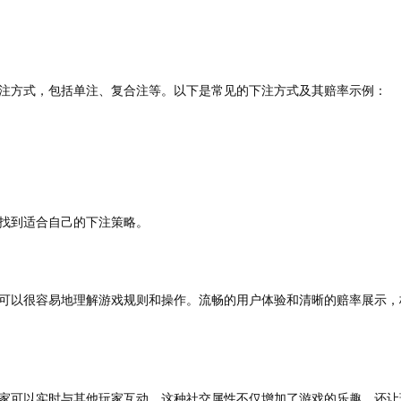
注方式，包括单注、复合注等。以下是常见的下注方式及其赔率示例：
找到适合自己的下注策略。
可以很容易地理解游戏规则和操作。流畅的用户体验和清晰的赔率展示，
家可以实时与其他玩家互动。这种社交属性不仅增加了游戏的乐趣，还让