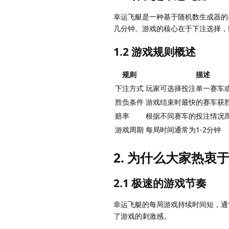
幸运飞艇是一种基于随机数生成器的
几分钟。游戏的核心在于下注选择，
1.2 游戏规则概述
规则
描述
下注方式
玩家可选择投注单一赛车
胜负条件
游戏结束时最快的赛车获
赔率
根据不同赛车的投注情况
游戏周期
每局时间通常为1-2分钟
2. 为什么大家热衷
2.1 极速的游戏节奏
幸运飞艇的每局游戏持续时间短，通
了游戏的刺激感。