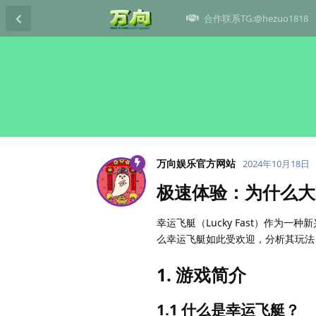
合作联系TG:@hezuo1818
万向娱乐官方网站
2024年10月18日
极速体验：为什么大
幸运飞艇（Lucky Fast）作
么幸运飞艇如此受欢迎，分析其玩法
1. 游戏简介
1.1 什么是幸运飞艇？