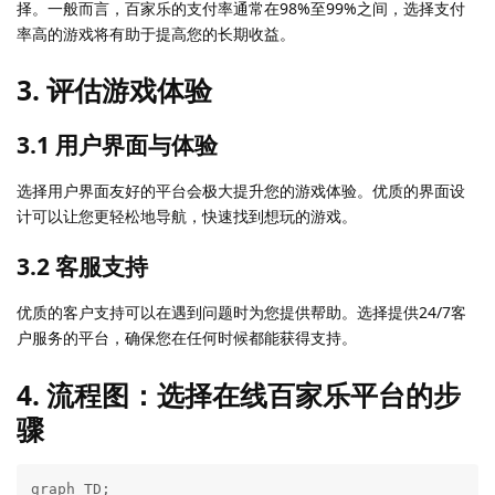
择。一般而言，百家乐的支付率通常在98%至99%之间，选择支付
率高的游戏将有助于提高您的长期收益。
3. 评估游戏体验
3.1 用户界面与体验
选择用户界面友好的平台会极大提升您的游戏体验。优质的界面设
计可以让您更轻松地导航，快速找到想玩的游戏。
3.2 客服支持
优质的客户支持可以在遇到问题时为您提供帮助。选择提供24/7客
户服务的平台，确保您在任何时候都能获得支持。
4. 流程图：选择在线百家乐平台的步
骤
graph TD;
