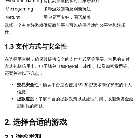
Evolution Gaming
提供高质量的实时百家乐游戏
Microgaming
多种游戏选项及创新玩法
NetEnt
用户界面友好，图形精美
选择一个有良好游戏供应商的平台可以确保游戏的公平性和娱乐
性。
1.3 支付方式与安全性
在选择平台时，确保其提供安全的支付方式至关重要。常见的支付
方式包括信用卡、电子钱包（如PayPal、Skrill）以及加密货币等。
还要关注以下几点：
交易安全性
：确认平台是否使用SSL加密技术来保护您的个人
信息。
提款速度
：了解平台的提款政策以及处理时间，以避免资金延
迟到账的问题。
2. 选择合适的游戏
2.1 游戏类型