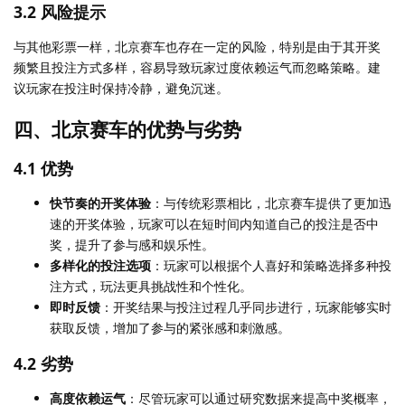
3.2 风险提示
与其他彩票一样，北京赛车也存在一定的风险，特别是由于其开奖
频繁且投注方式多样，容易导致玩家过度依赖运气而忽略策略。建
议玩家在投注时保持冷静，避免沉迷。
四、北京赛车的优势与劣势
4.1 优势
快节奏的开奖体验
：与传统彩票相比，北京赛车提供了更加迅
速的开奖体验，玩家可以在短时间内知道自己的投注是否中
奖，提升了参与感和娱乐性。
多样化的投注选项
：玩家可以根据个人喜好和策略选择多种投
注方式，玩法更具挑战性和个性化。
即时反馈
：开奖结果与投注过程几乎同步进行，玩家能够实时
获取反馈，增加了参与的紧张感和刺激感。
4.2 劣势
高度依赖运气
：尽管玩家可以通过研究数据来提高中奖概率，