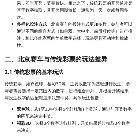
果，即时开奖，节奏较快。相比之下，传统彩票的开奖通常是
基于数字抽取，且开奖周期较长，通常为一天一次或每周多
次。
多样化投注方式
：北京赛车的投注方式更加多样，参与者可以
通过不同的组合方式（如单双、大中小、前后顺位等）进行投
注，相比传统彩票的简单数字选择，玩法更具互动性和挑战
性。
二、北京赛车与传统彩票的玩法差异
2.1 传统彩票的基本玩法
传统彩票，如双色球、福彩3D等，主要以数字为基础进行投注。参
与者需要选择一定范围内的数字，进行组合排列，并根据开奖结果
与投注数字的匹配程度来决定中奖。具体玩法包括：
双色球
：从1至33中选择6个红球和1个蓝球，通过与开奖数字
的匹配来决定中奖。
福彩3D
：选择3个数字进行排列，开奖结果通过抽取3个数字
来决定。