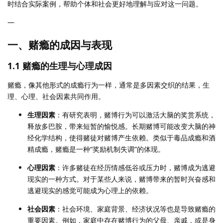
时结合实际案例，帮助个体和社会更好地理解与应对这一问题。
—
一、赌瘾的成因与表现
1.1 赌瘾的生理与心理成因
赌瘾，像其他形式的成瘾行为一样，通常是多因素交织的结果，生
理、心理、社会因素共同作用。
生理因素
：有研究表明，赌博行为可以激活大脑的奖赏系统，
释放多巴胺，带来短暂的愉悦感。长期赌博可能改变大脑的神
经化学结构，使得赌徒对赌博产生依赖。类似于毒品成瘾和酒
精成瘾，赌瘾是一种“奖励机制失调”的体现。
心理因素
：许多赌徒在经历情感低谷或压力时，赌博成为逃避
现实的一种方式。对于某些人来说，赌博带来的暂时兴奋感和
逃避现实的感觉可能成为心理上的依赖。
社会因素
：社会环境、家庭背景、经济状况等也是导致赌瘾的
重要因素。例如，家庭中存在赌博行为的父母、亲戚，或是身