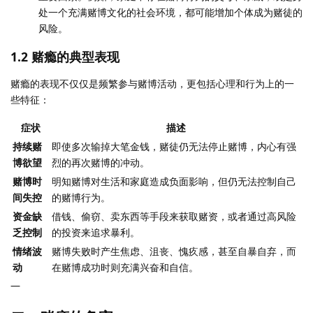
处一个充满赌博文化的社会环境，都可能增加个体成为赌徒的
风险。
1.2 赌瘾的典型表现
赌瘾的表现不仅仅是频繁参与赌博活动，更包括心理和行为上的一
些特征：
症状
描述
持续赌
即使多次输掉大笔金钱，赌徒仍无法停止赌博，内心有强
博欲望
烈的再次赌博的冲动。
赌博时
明知赌博对生活和家庭造成负面影响，但仍无法控制自己
间失控
的赌博行为。
资金缺
借钱、偷窃、卖东西等手段来获取赌资，或者通过高风险
乏控制
的投资来追求暴利。
情绪波
赌博失败时产生焦虑、沮丧、愧疚感，甚至自暴自弃，而
动
在赌博成功时则充满兴奋和自信。
—