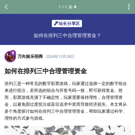
1
/
1
条
站长分享区
如何在排列三中合理管理资金？
万向娱乐招商
2024年12月28日
如何在排列三中合理管理资金
排列三是一种常见的数字彩票游戏，玩家通过选择一定的数字组合
来进行投注，若所选的组合与开奖号码一致，即可获得奖金。然
而，彩票游戏充满了不确定性，玩家需要保持理性，合理管理资
金，以避免因过度投注或盲目追求中奖而导致经济损失。本文将从
多个角度探讨如何在排列三中合理管理资金，帮助玩家通过科学、
理性的方式参与游戏。