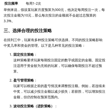
投注频率
每周1-2次
举例来说，假设某玩家月度预算为300元，他决定每周投注一次，每
次投注金额为10元，那么每次投注的金额就不会超过总预算的
3.3%。
三、选择合理的投注策略
在排列三中，玩家有多种投注策略可供选择。不同的投注策略影响
中奖几率和资金的管理。以下是几种常见的投注策略：
固定投注策略
：
这种策略要求玩家每期投注固定的数字或固定的金额。固定投
注适用于资金较为充裕的玩家，可以确保每期投注不超过预
算。
盈亏管理策略
：
玩家可以根据之前的盈亏情况来调整投注额。例如，若连续未
中奖，可以减少投注金额以减少损失；若获胜，可以增加投注
金额，但仍控制在预算范围内。
波动投注策略（进阶策略）
：