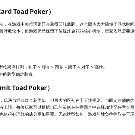
rd Toad Poker）
法，在游戏中每位玩家只会获得三张底牌。这个版本大大缩短了游戏时间
管牌数较少，但游戏仍然保留了传统炸金花的核心机制，玩家依然需要通
序排列：豹子 > 顺金 > 同花 > 顺子 > 对子 > 高牌。
中的牌型确定胜者。
t Toad Poker）
，玩法与经典炸金花类似，但最大的区别在于下注规则。与固定注额的炸
有上限。每位玩家可以根据自己的策略在任意回合中选择加注至任意金额
也使得心理战的成分更加重要。无论牌型如何，游戏的胜负往往取决于玩