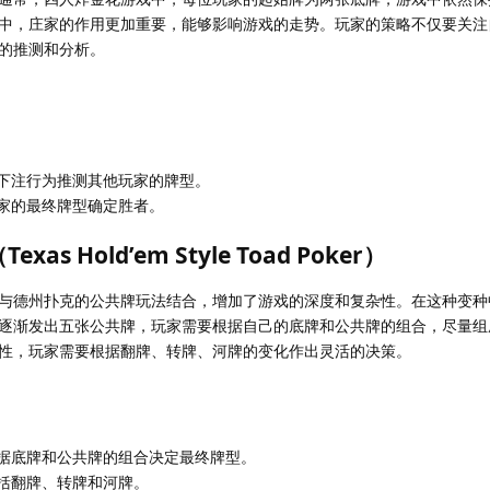
中，庄家的作用更加重要，能够影响游戏的走势。玩家的策略不仅要关注
的推测和分析。
下注行为推测其他玩家的牌型。
家的最终牌型确定胜者。
s Hold’em Style Toad Poker）
与德州扑克的公共牌玩法结合，增加了游戏的深度和复杂性。在这种变种
逐渐发出五张公共牌，玩家需要根据自己的底牌和公共牌的组合，尽量组
性，玩家需要根据翻牌、转牌、河牌的变化作出灵活的决策。
据底牌和公共牌的组合决定最终牌型。
括翻牌、转牌和河牌。