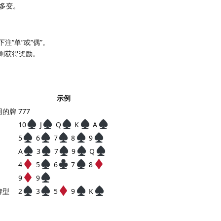
多变。
注“单”或“偶”。
则获得奖励。
示例
同的牌
777
10
J
Q
K
A
5
6
7
8
9
A
3
7
9
Q
4
5
6
7
8
9
9
牌型
2
3
5
9
K