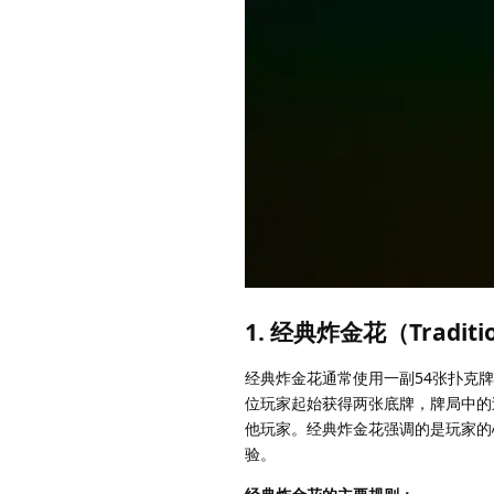
1.
经典炸金花（Tradition
经典炸金花通常使用一副54张扑克
位玩家起始获得两张底牌，牌局中的
他玩家。经典炸金花强调的是玩家的
验。