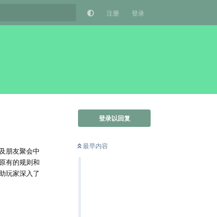
注册
登录
登录以回复
最早内容
及朋友聚会中
原有的规则和
助玩家深入了