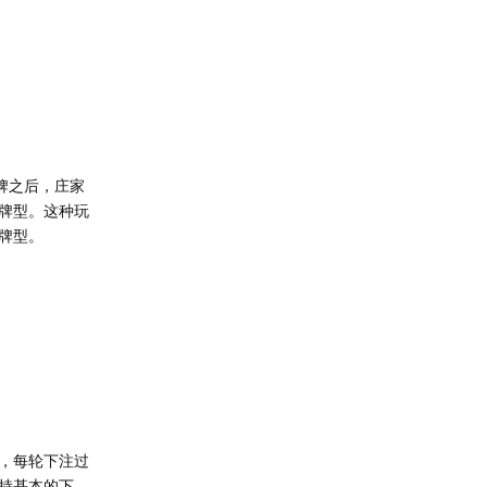
牌之后，庄家
牌型。这种玩
牌型。
，每轮下注过
持基本的下