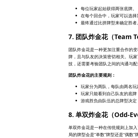
每位玩家起始获得两张底牌。
在每个回合中，玩家可以选择
最终通过比拼牌型来确定胜者
7.
团队炸金花（Team To
团队炸金花是一种更加注重合作的变
牌，且与队友的决策密切相关。玩家
技，还需要考验团队之间的沟通与配
团队炸金花的主要规则：
玩家分为两队，每队由两名玩
玩家只能看到自己队友的底牌
游戏胜负由队伍的总牌型决定
8.
单双炸金花（Odd-Even
单双炸金花是一种在传统规则上加入
局的牌型会是“单数”牌型还是“偶