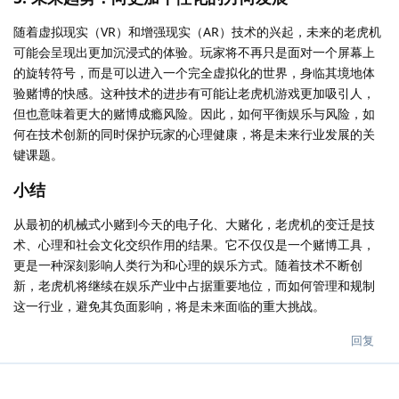
随着虚拟现实（VR）和增强现实（AR）技术的兴起，未来的老虎机
可能会呈现出更加沉浸式的体验。玩家将不再只是面对一个屏幕上
的旋转符号，而是可以进入一个完全虚拟化的世界，身临其境地体
验赌博的快感。这种技术的进步有可能让老虎机游戏更加吸引人，
但也意味着更大的赌博成瘾风险。因此，如何平衡娱乐与风险，如
何在技术创新的同时保护玩家的心理健康，将是未来行业发展的关
键课题。
小结
从最初的机械式小赌到今天的电子化、大赌化，老虎机的变迁是技
术、心理和社会文化交织作用的结果。它不仅仅是一个赌博工具，
更是一种深刻影响人类行为和心理的娱乐方式。随着技术不断创
新，老虎机将继续在娱乐产业中占据重要地位，而如何管理和规制
这一行业，避免其负面影响，将是未来面临的重大挑战。
回复