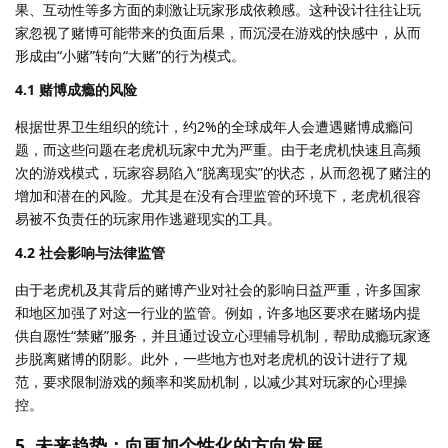
果、互动性等多方面的刺激让玩家形成依赖感。这种设计往往让玩
家忽视了赌博可能带来的负面后果，而沉浸在游戏的快感中，从而
形成由“小赌”转向“大赌”的行为模式。
4.1 赌博成瘾的风险
根据世界卫生组织的统计，约2%的全球成年人会遭遇赌博成瘾问
题，而这些问题在老虎机玩家中尤为严重。由于老虎机快速且高频
次的游戏模式，玩家容易陷入“脱离现实”的状态，从而忽视了赌注的
增加和潜在的风险。尤其是在没有合理监管的环境下，老虎机很容
易被不负责任的玩家用作逃避现实的工具。
4.2 社会影响与法律监管
由于老虎机及其背后的赌博产业对社会的影响日益严重，许多国家
和地区加强了对这一行业的监管。例如，许多地区要求在赌场内提
供自愿性“禁赌”服务，并且通过设立心理辅导机制，帮助成瘾玩家逐
步脱离赌博的阴影。此外，一些地方也对老虎机的设计进行了规
范，要求限制游戏的频率和奖励机制，以减少其对玩家的心理操
控。
5. 未来趋势：向更加个性化的方向发展