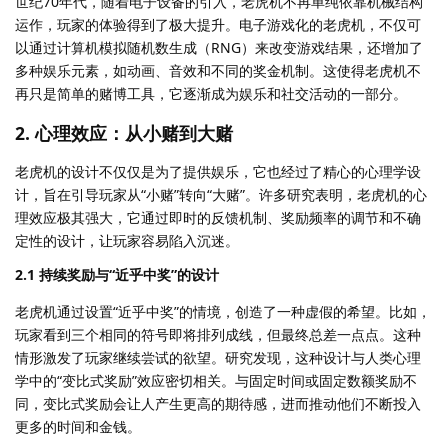
世纪70年代，随着电子设备的引入，老虎机不再单纯依靠机械结构
运作，玩家的体验得到了极大提升。电子游戏化的老虎机，不仅可
以通过计算机模拟随机数生成（RNG）来改变游戏结果，还增加了
多种娱乐元素，如动画、音效和不同的奖金机制。这使得老虎机不
再只是简单的赌博工具，它逐渐成为娱乐和社交活动的一部分。
2. 心理效应：从小赌到大赌
老虎机的设计不仅仅是为了提供娱乐，它也经过了精心的心理学设
计，旨在引导玩家从“小赌”转向“大赌”。许多研究表明，老虎机的心
理效应极其强大，它通过即时的反馈机制、奖励频率的调节和不确
定性的设计，让玩家容易陷入沉迷。
2.1 持续奖励与“近乎中奖”的设计
老虎机通过设置“近乎中奖”的情境，创造了一种虚假的希望。比如，
玩家看到三个相同的符号即将排列成线，但最终总差一点点。这种
情形激发了玩家继续尝试的欲望。研究发现，这种设计与人类心理
学中的“变比式奖励”效应密切相关。与固定时间或固定数额奖励不
同，变比式奖励会让人产生更高的期待感，进而推动他们不断投入
更多的时间和金钱。