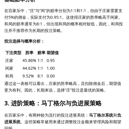
在百家乐中，“庄”与“闲”的赔率分别为1:1和1:1，但由于庄家需要支
付5%的佣金，实际支付为0.95:1。这使得庄家的胜率略高于闲家。
和局的赔率通常为8:1，但出现和局的概率相对较低，因此，和局投
注并不推荐作为长期的投注策略。
投注选择与概率分析：
下注类型
胜率
赔率
期望值
庄家
45.86%
1:1
0.95
闲家
44.62%
1:1
1.00
和局
9.52%
8:1
0.00
通过这一表格可以看出，庄家的胜率略高，且扣除佣金后，期望值
更为有利。因此，长期来说，选择“庄”投注是最优的策略。
3. 进阶策略：马丁格尔与负进展策略
在百家乐中，有两种较为流行的投注进展系统：
马丁格尔系统
和
负
进展系统
。这些策略常被用来通过调整投注金额来管理风险和期望
回报。