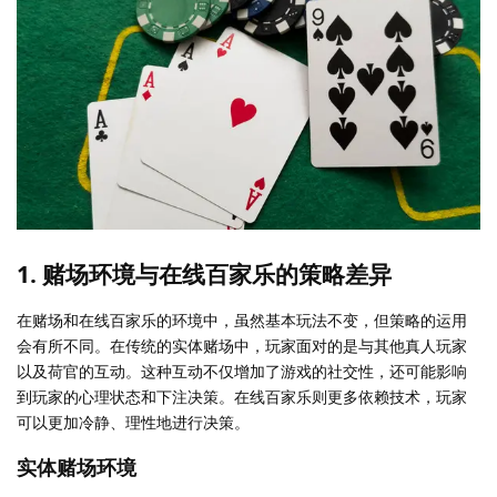
1. 赌场环境与在线百家乐的策略差异
在赌场和在线百家乐的环境中，虽然基本玩法不变，但策略的运用
会有所不同。在传统的实体赌场中，玩家面对的是与其他真人玩家
以及荷官的互动。这种互动不仅增加了游戏的社交性，还可能影响
到玩家的心理状态和下注决策。在线百家乐则更多依赖技术，玩家
可以更加冷静、理性地进行决策。
实体赌场环境