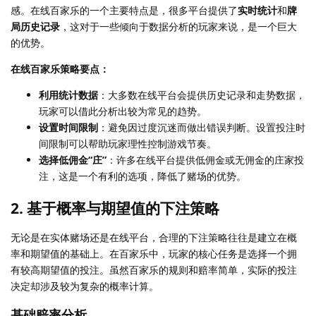
感。在线百家乐的一个主要特点是，很多平台提供了
实时统计
和
牌
局历史记录
，这对于一些倾向于数据分析的玩家来说，是一个巨大
的优势。
在线百家乐策略要点：
利用统计数据
：大多数在线平台会提供历史记录和走势数据，
玩家可以借此分析出较为常见的趋势。
设置时间限制
：避免因过度沉迷而做出错误判断。设置投注时
间限制可以帮助玩家理性控制游戏节奏。
选择低佣金“庄”
：许多在线平台提供低佣金或无佣金的庄家投
注，这是一个有利的选项，降低了赌场的优势。
2. 基于概率与期望值的下注策略
无论是在实体赌场还是在线平台，合理的下注策略往往是建立在概
率和期望值的基础上。在百家乐中，玩家的核心任务是选择一个拥
有较高期望值的投注。虽然百家乐的规则和赔率简单，实际的投注
决定却涉及较为复杂的概率计算。
基础赔率分析