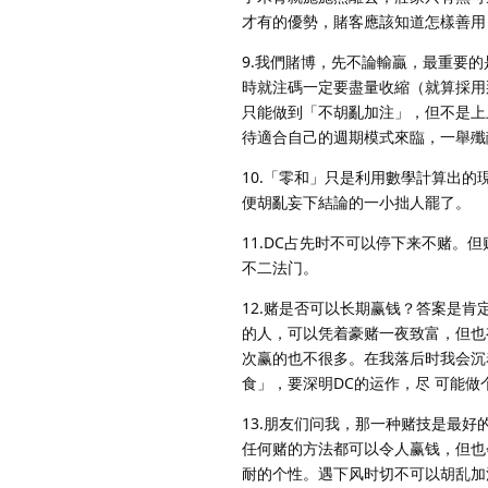
才有的優勢，賭客應該知道怎樣善用
9.我們賭博，先不論輸贏，最重要
時就注碼一定要盡量收縮（就算採用那甚麼 1,
只能做到「不胡亂加注」，但不是上
待適合自己的週期模式來臨，一舉殲
10.「零和」只是利用數學計算出
便胡亂妄下結論的一小拙人罷了。
11.DC占先时不可以停下来不赌
不二法门。
12.赌是否可以长期赢钱？答案是
的人，可以凭着豪赌一夜致富，但也
次赢的也不很多。在我落后时我会沉
食」，要深明DC的运作，尽 可能做
13.朋友们问我，那一种赌技是最
任何赌的方法都可以令人赢钱，但也
耐的个性。遇下风时切不可以胡乱加