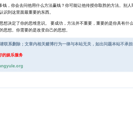
了很多钱，你会去问他用什么方法赢钱？你可能让他传授你取胜的方法。别人
认识到这里面最重要的东西。
思想决定了你的思维意识。 要成功，方法并不重要，重要的是你具有什
的思想。你需要的是改变自己的思想。
请联系删除；文章内相关赌博行为一律与本站无关，如出问题本站不承担
好的娱乐服务
angyule.org