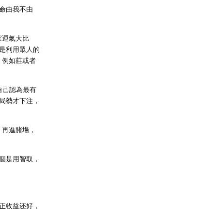
命由我不由
家運氣大比
是利用眾人的
，例如莊或者
到自己認為最有
局勢才下注，
，再進賭場，
個是用智取，
正收益还好，