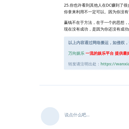
25.你也许看到其他人在DC赚到
你拿来利用不一定可以。因为你没有
赢钱不在于方法，在于一个的思想，
现在没有成功，是因为你还没有成功
以上内容通过网络搬运，如侵权，
万向娱乐
一流的娱乐平台 提供最
转发请注明出处：
https://wanxi
说点什么吧...