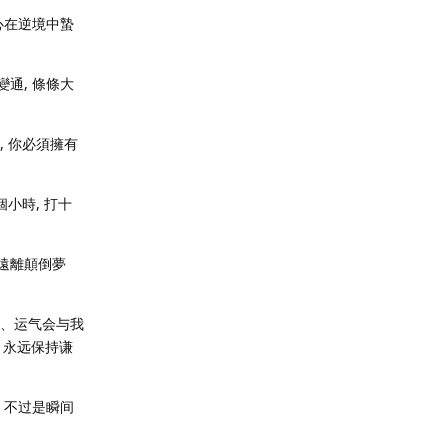
心在逆境中蟄
通, 條條大
, 你必須擁有
小時, 打十
、遠離顛倒夢
功、运气会与我
：永远保持谦
，不过是瞬间