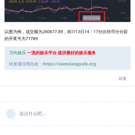
以图为例，成交额为260677.89，则7/13日14：17分比特币分分彩
的开奖号为77789
万向娱乐
一流的娱乐平台 提供最好的娱乐服务
转发请注明出处：
https://wanxiangyule.org
回复
说点什么吧...