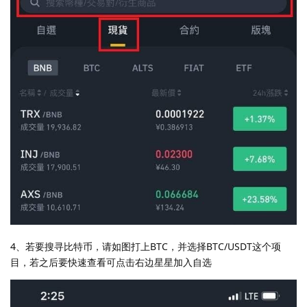
4、若要搜寻比特币，请如图打上BTC，并选择BTC/USDT这个项
目，若之后要快速查看可点击右边星星加入自选