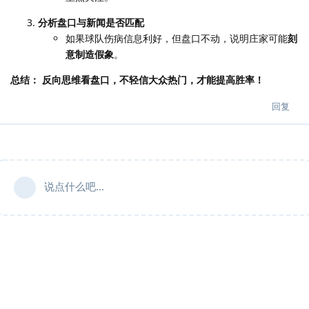
分析盘口与新闻是否匹配
如果球队伤病信息利好，但盘口不动，说明庄家可能
刻
意制造假象
。
总结：
反向思维看盘口，不轻信大众热门，才能提高胜率！
回复
说点什么吧...