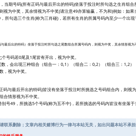
合，当期号码(所有正码与最后开出的特码)坐落于投注时所勾选之生肖组合
则视为中奖，其余情视为不中奖(请注意49亦算输赢，不为和)例如：如果
特码：49，所勾选三个生肖(称为三肖碰)，若所有生肖的所属号码内至少一个出
码与最后出的特码）坐落于投注时所勾选之尾数组合所属号码内，则视为中奖，其余情形视为
期七个号码若0尾及1尾皆有开出，视为中奖。
种尾数，会出现三种组合（组合一：0,1）（组合二：0,2）（组合三：1,2
数，视为中奖。
有正码与最后开出的特码)皆没有坐落于投注时所挑选之号码组合内，则视
组合情形视为不中奖。
40,39,特别号49，所挑选5个号码(称为五不中)，若所挑选的号码内皆沒有坐
请联系删除；文章内相关赌博行为一律与本站无关，如出问题本站不承担
好的娱乐服务