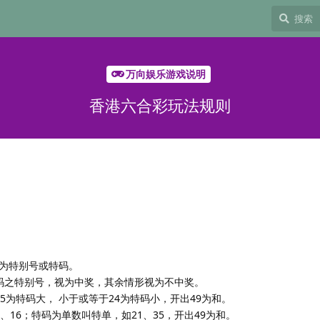
万向娱乐游戏说明
香港六合彩玩法规则
为特别号或特码。
号码之特别号，视为中奖，其余情形视为不中奖。
5为特码大， 小于或等于24为特码小，开出49为和。
、16；特码为单数叫特单，如21、35，开出49为和。