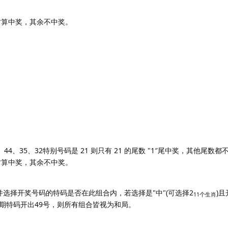
才算中奖，其余不中奖。
44、35、32特别号码是 21 则只有 21 的尾数 "1″尾中奖，其他尾数都
才算中奖，其余不中奖。
并选择开奖号码的特码是否在此组合内，若选择是"中"(可选择2
)
11个生肖
期特码开出49号，则所有组合皆视为和局。