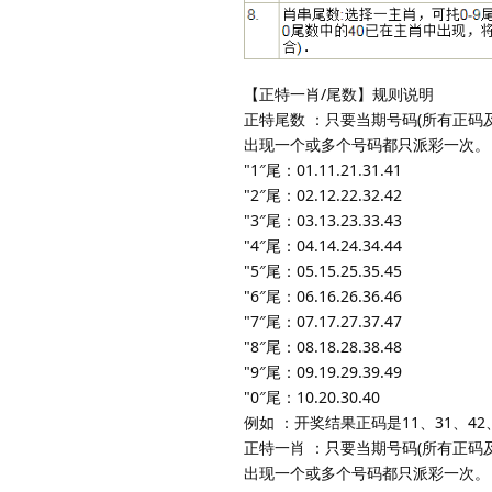
【正特一肖/尾数】规则说明
正特尾数 ：只要当期号码(所有正
出现一个或多个号码都只派彩一次。
"1″尾：01.11.21.31.41
"2″尾：02.12.22.32.42
"3″尾：03.13.23.33.43
"4″尾：04.14.24.34.44
"5″尾：05.15.25.35.45
"6″尾：06.16.26.36.46
"7″尾：07.17.27.37.47
"8″尾：08.18.28.38.48
"9″尾：09.19.29.39.49
"0″尾：10.20.30.40
例如 ：开奖结果正码是11、31、42、
正特一肖 ：只要当期号码(所有正
出现一个或多个号码都只派彩一次。