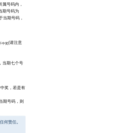
所属号码内，
当期号码为
现于当期号码，
(请注意
不中奖
），当期七个号
为中奖，若是有
落于当期号码，则
任何责任。