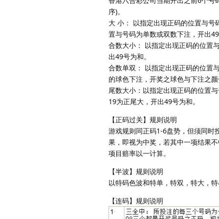
香港六合彩公司当期开出之前6个号码
序)。
大 小： 以指定出现正码的位置与号
置与号码为单数或双数下注，开出4
合数大小： 以指定出现正码的位置
出49号为和。
合数单双： 以指定出现正码的位置与
的球色下注，开奖之球色与下注之颜
尾数大小：以指定出现正码的位置与
19为正尾大，开出49号为和。
【正码过关】规则说明
游戏规则同正码1-6盘势，但须同
果，即视为中奖，若其中一项结果不
项目赔率以一计算。
【半波】规则说明
以特码色波和特单，特双，特大，特
【连码】规则说明