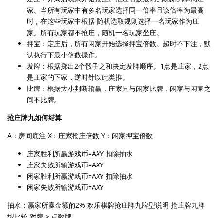
家。当所有玩家中有多名玩家选择同一倍率且该倍率为最高
时，在这些玩家中根据 随机选取规则选择一名玩家作为庄
家。所有玩家都不抢庄，随机一名玩家坐庄。
押宝：定庄后，所有闲家开始选择押宝倍数。超时不下注，默
认执行下最小倍数操作。
发牌：根据掷出2个骰子之和决定发牌顺序。1点是庄家，2点
是庄家的下家，逆时针以此类推。
比牌：根据大小判断输赢，庄家只与闲家比牌，闲家与闲家之
间不比牌。
抢庄牌九如何结算
A：房间底注 X：庄家抢庄倍数 Y：闲家押宝倍数
庄家胜利所赢游戏币=A
X
Y 扣除抽水
庄家失败所输游戏币=A
X
Y
闲家胜利所赢游戏币=A
X
Y 扣除抽水
闲家失败所输游戏币=A
X
Y
抽水：赢家所赢金额的2% 欢乐棋牌抢庄牌九牌型说明 抢庄牌九牌
型比较 对牌 > 点数牌。