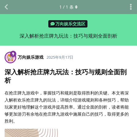
1
/
1
条
万向娱乐交流区
深入解析抢庄牌九玩法：技巧与规则全面剖析
万向娱乐游戏
2025年9月17日
深入解析抢庄牌九玩法：技巧与规则全面剖
析
在抢庄牌九游戏中，掌握技巧和规则是取得胜利的关键。本文将深
入解析欢乐抢庄牌九的玩法，详细介绍游戏规则和各种技巧，帮助
玩家更好地理解这个游戏并提高胜率。通过全面的剖析，读者将能
够更加游刃有余地在抢庄牌九游戏中施展自己的技巧，取得更多的
胜利。