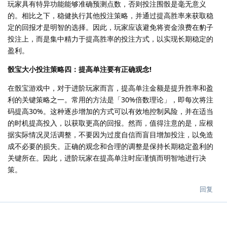
玩家具有特异功能能够准确预测点数，否则投注围骰是毫无意义
的。相比之下，稳健执行其他投注策略，并通过提高胜率来获取稳
定的回报才是明智的选择。因此，玩家应该避免将资金浪费在豹子
投注上，而是集中精力于提高胜率的投注方式，以实现长期稳定的
盈利。
骰宝大小投注策略四：提高单注要有正确观念!
在骰宝游戏中，对于进阶玩家而言，提高单注金额是提升胜率和盈
利的关键策略之一。常用的方法是「30%倍数理论」，即每次将注
码提高30%。这种逐步增加的方式可以有效地控制风险，并在适当
的时机提高投入，以获取更高的回报。然而，值得注意的是，应根
据实际情况灵活调整，不要因为过度自信而盲目增加投注，以免造
成不必要的损失。正确的观念和合理的调整是保持长期稳定盈利的
关键所在。因此，进阶玩家在提高单注时应谨慎而明智地进行决
策。
回复