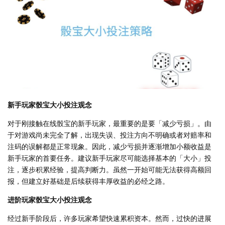
新手玩家骰宝大小投注观念
对于刚接触在线骰宝的新手玩家，最重要的是要「减少亏损」。由
于对游戏尚未完全了解，出现失误、投注方向不明确或者对赔率和
注码的误解都是正常现象。因此，减少亏损并逐渐增加小额收益是
新手玩家的首要任务。建议新手玩家尽可能选择基本的「大小」投
注，逐步积累经验，提高判断力。虽然一开始可能无法获得高额回
报，但建立好基础是后续获得丰厚收益的必经之路。
进阶玩家骰宝大小投注观念
经过新手阶段后，许多玩家希望快速累积资本。然而，过快的进展