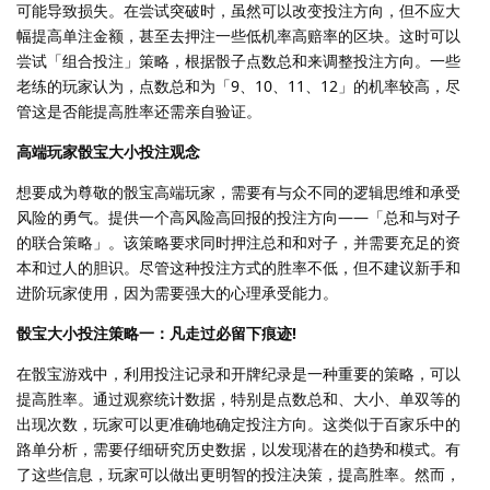
可能导致损失。在尝试突破时，虽然可以改变投注方向，但不应大
幅提高单注金额，甚至去押注一些低机率高赔率的区块。这时可以
尝试「组合投注」策略，根据骰子点数总和来调整投注方向。一些
老练的玩家认为，点数总和为「9、10、11、12」的机率较高，尽
管这是否能提高胜率还需亲自验证。
高端玩家骰宝大小投注观念
想要成为尊敬的骰宝高端玩家，需要有与众不同的逻辑思维和承受
风险的勇气。提供一个高风险高回报的投注方向——「总和与对子
的联合策略」。该策略要求同时押注总和和对子，并需要充足的资
本和过人的胆识。尽管这种投注方式的胜率不低，但不建议新手和
进阶玩家使用，因为需要强大的心理承受能力。
骰宝大小投注策略一：凡走过必留下痕迹!
在骰宝游戏中，利用投注记录和开牌纪录是一种重要的策略，可以
提高胜率。通过观察统计数据，特别是点数总和、大小、单双等的
出现次数，玩家可以更准确地确定投注方向。这类似于百家乐中的
路单分析，需要仔细研究历史数据，以发现潜在的趋势和模式。有
了这些信息，玩家可以做出更明智的投注决策，提高胜率。然而，