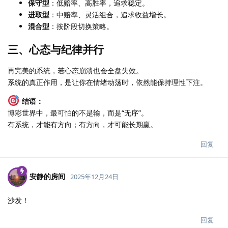
保守型
：低赔率、高胜率，追求稳定。
进取型
：中赔率、灵活组合，追求收益增长。
混合型
：按阶段切换策略。
三、心态与纪律并行
再完美的系统，若心态崩溃也会全盘失效。
系统的真正作用，是让你在情绪动荡时，依然能保持理性下注。
结语：
博彩世界中，最可怕的不是输，而是“无序”。
有系统，才能有方向；有方向，才可能长期赢。
回复
安静的房间
2025年12月24日
沙发！
回复