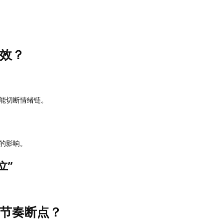
效？
能切断情绪链。
的影响。
立”
节奏断点？