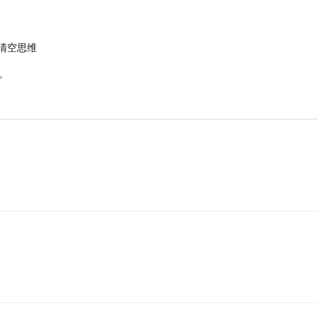
清空思维
。