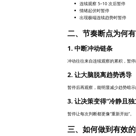
连续观察 5–10 次后暂停
情绪起伏时暂停
出现极端连续趋势时暂停
二、节奏断点为何有
1. 中断冲动链条
冲动往往来自连续观察的累积，暂停
2. 让大脑脱离趋势诱导
暂停后再观察，能明显减少趋势暗示
3. 让决策变得“冷静且独
暂停让每次判断都更像“重新开始”。
三、如何做到有效的