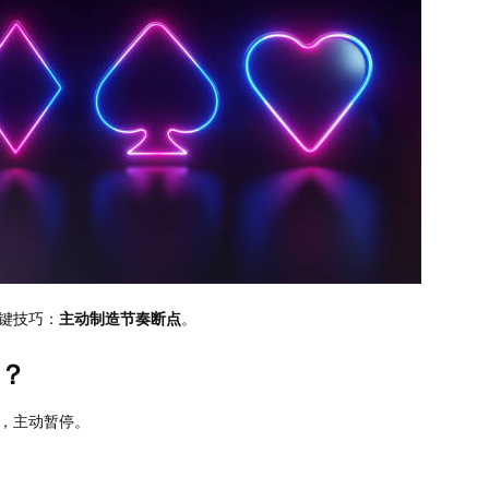
键技巧：
主动制造节奏断点
。
？
，主动暂停。