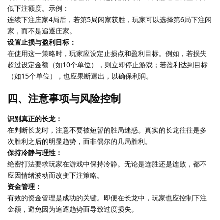
低下注额度。示例：
连续下注庄家4局后，若第5局闲家获胜，玩家可以选择第6局下注闲
家，而不是追逐庄家。
设置止损与盈利目标：
在使用这一策略时，玩家应设定止损点和盈利目标。例如，若损失
超过设定金额（如10个单位），则立即停止游戏；若盈利达到目标
（如15个单位），也应果断退出，以确保利润。
四、注意事项与风险控制
识别真正的长龙：
在判断长龙时，注意不要被短暂的胜局迷惑。真实的长龙往往是多
次胜利之后的明显趋势，而非偶尔的几局胜利。
保持冷静与理性：
绝密打法要求玩家在游戏中保持冷静。无论是连胜还是连败，都不
应因情绪波动而改变下注策略。
资金管理：
有效的资金管理是成功的关键。即便在长龙中，玩家也应控制下注
金额，避免因为追逐趋势而导致过度损失。