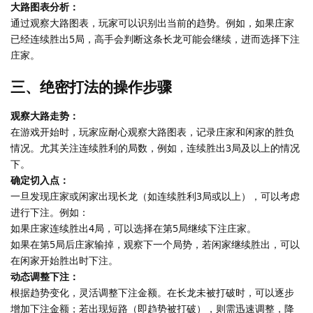
大路图表分析：
通过观察大路图表，玩家可以识别出当前的趋势。例如，如果庄家
已经连续胜出5局，高手会判断这条长龙可能会继续，进而选择下注
庄家。
三、绝密打法的操作步骤
观察大路走势：
在游戏开始时，玩家应耐心观察大路图表，记录庄家和闲家的胜负
情况。尤其关注连续胜利的局数，例如，连续胜出3局及以上的情况
下。
确定切入点：
一旦发现庄家或闲家出现长龙（如连续胜利3局或以上），可以考虑
进行下注。例如：
如果庄家连续胜出4局，可以选择在第5局继续下注庄家。
如果在第5局后庄家输掉，观察下一个局势，若闲家继续胜出，可以
在闲家开始胜出时下注。
动态调整下注：
根据趋势变化，灵活调整下注金额。在长龙未被打破时，可以逐步
增加下注金额；若出现短路（即趋势被打破），则需迅速调整，降