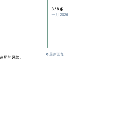
3
/
8
条
一月 2026
最新回复
追局的风险。