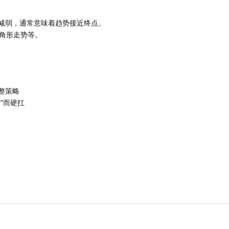
减弱，通常意味着趋势接近终点。
三角形走势等。
整策略
”而硬扛