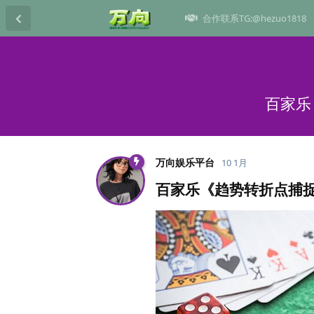
合作联系TG:@hezuo1818
百家乐
万向娱乐平台
10 1月
百家乐《趋势转折点捕捉