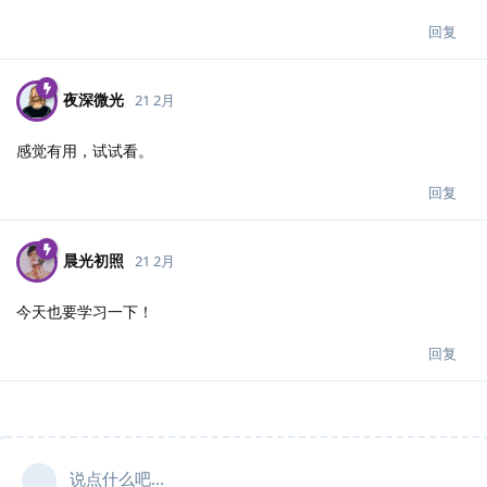
回复
夜深微光
21 2月
感觉有用，试试看。
回复
晨光初照
21 2月
今天也要学习一下！
回复
说点什么吧...