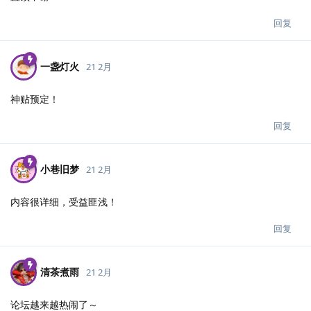
回复
一盏灯火
21 2月
神贴预定！
回复
小巷旧梦
21 2月
内容很详细，受益匪浅！
回复
清茶煮雨
21 2月
论坛越来越热闹了～