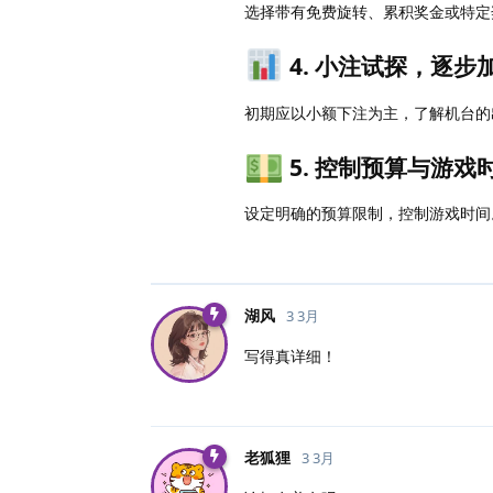
选择带有免费旋转、累积奖金或特定
4. 小注试探，逐步
初期应以小额下注为主，了解机台的
5. 控制预算与游戏
设定明确的预算限制，控制游戏时间
湖风
3 3月
写得真详细！
老狐狸
3 3月