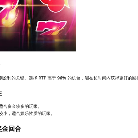
台
盈利的关键。选择 RTP 高于
96%
的机台，能在长时间内获得更好的回
性
适合资金较多的玩家。
较小，适合娱乐性质的玩家。
奖金回合