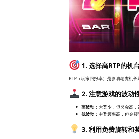
1. 选择高RTP的机
RTP（玩家回报率）是影响老虎机长期
2. 注意游戏的波动
高波动
：大奖少，但奖金高，
低波动
：中奖频率高，但金额
3. 利用免费旋转和