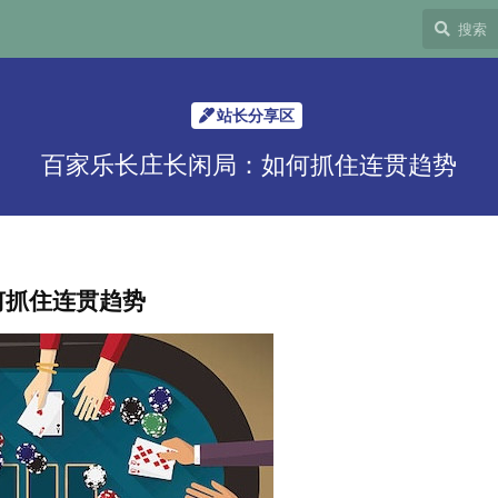
站长分享区
百家乐长庄长闲局：如何抓住连贯趋势
何抓住连贯趋势