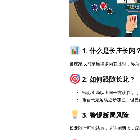
1. 什么是长庄长闲
当庄家或闲家连续多局获胜时，称为
2. 如何跟随长龙？
出现 3 局以上同一方获胜，
随着长龙延续逐步加注，但要
3. 警惕断局风险
长龙随时可能结束，若连输两次，应