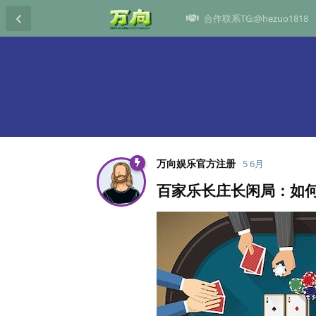
合作联系TG:@hezuo1818
万向娱乐官方注册
5 6月
百家乐长庄长闲局：如