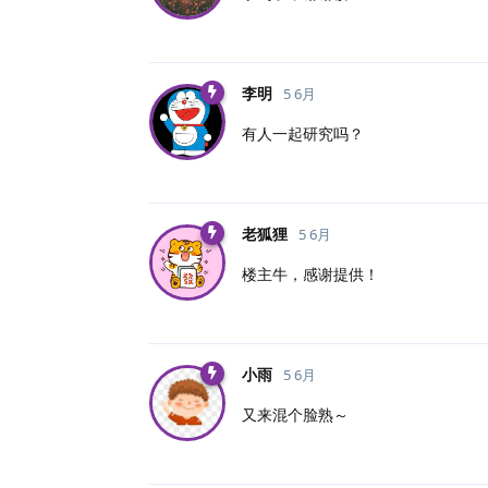
李明
5 6月
有人一起研究吗？
老狐狸
5 6月
楼主牛，感谢提供！
小雨
5 6月
又来混个脸熟～