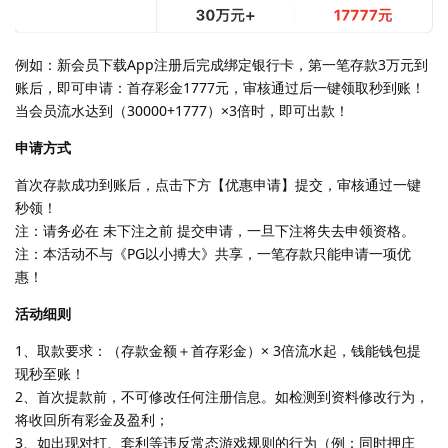
例如：新会员下载App注册后完成绑定银行卡，第一笔存款3万元到
账后，即可申请：首存彩金1777元，审核通过后一键领取秒到账！
当会员流水达到（30000+1777）×3倍时，即可出款！
申请方式
首次存款成功到账后，点击下方【优惠申请】提交，审核通过一键
秒领！
注：请务必在 未下注之前 提交申请，一旦下注将失去申领资格。
注：本活动不与《PG以小搏大》共享，一笔存款只能申请一项优
惠！
活动细则
1、取款要求：（存款金额＋首存彩金）× 3倍流水起，钱能钱包提
现秒至账！
2、首次提款前，不可修改任何注册信息。如检测到资料修改行为，
将收回所有彩金及盈利；
3、如出现对打、套利等违反常态游戏规则的行为（例：同时押庄