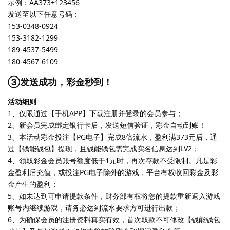
示例：AA373+123456
发送至以下任意号码：
153-0348-0924
153-3182-1299
189-4537-5499
180-4567-6109
③发送成功，彩金秒到！
活动细则
1、仅限通过【手机APP】下载注册并登录的会员参与；
2、新会员完成绑定银行卡后，发送短信验证，彩金自动到账！
3、本活动彩金投注【PG电子】完成8倍流水，盈利满373元后，通
过【钱能钱包】提现，且钱能钱包需完成实名信息达到LV2；
4、领取彩金会员账号额度低于1元时，再次存款不受限制。凡是彩
金盈利后充值，或投注PG电子除外的游戏，平台有权收回彩金及彩
金产生的盈利；
5、如未达到可申请提款条件，财务部有权将您的提款重新返入游戏
账号内继续游戏，请务必达到流水要求方可进行出款；
6、为确保会员的注册资料真实有效，首次取款不可修改【钱能钱包