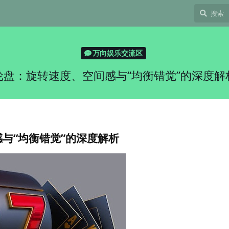
万向娱乐交流区
轮盘：旋转速度、空间感与“均衡错觉”的深度解
与“均衡错觉”的深度解析