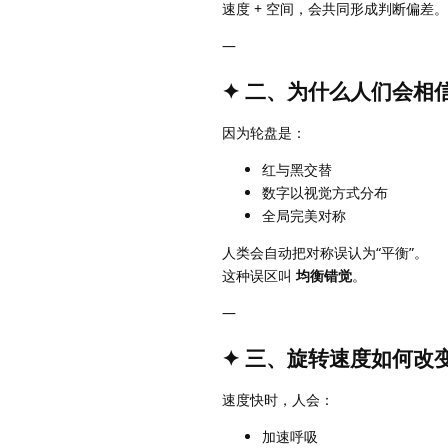
速度 + 空间，会共同形成判断偏差。
—
✦ 二、为什么人们会相
因为轮盘是：
红与黑交替
数字以视觉方式分布
全局完美对称
人类会自动把对称误认为“平衡”。
这种误区叫
均衡错觉
。
—
✦ 三、旋转速度如何改
速度快时，人会：
加速呼吸