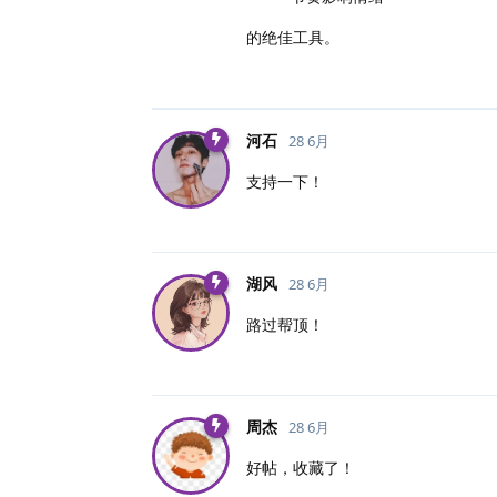
的绝佳工具。
河石
28 6月
支持一下！
湖风
28 6月
路过帮顶！
周杰
28 6月
好帖，收藏了！