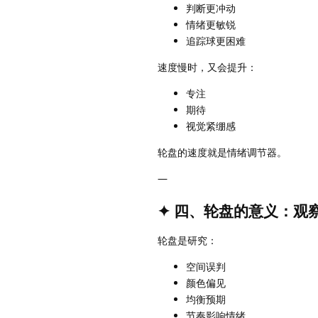
判断更冲动
情绪更敏锐
追踪球更困难
速度慢时，又会提升：
专注
期待
视觉紧绷感
轮盘的速度就是情绪调节器。
—
✦ 四、轮盘的意义：观
轮盘是研究：
空间误判
颜色偏见
均衡预期
节奏影响情绪