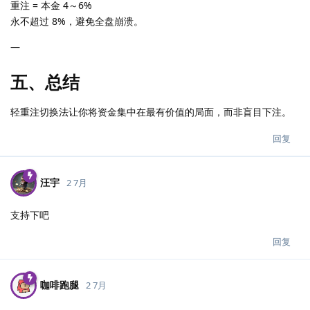
重注 = 本金 4～6%
永不超过 8%，避免全盘崩溃。
—
五、总结
轻重注切换法让你将资金集中在最有价值的局面，而非盲目下注。
回复
汪宇
2 7月
支持下吧
回复
咖啡跑腿
2 7月