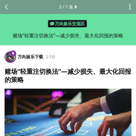
3
/
7
条
万向娱乐交流区
赌场“轻重注切换法”—减少损失、最大化回报的策略
万向娱乐下载
2 7月
赌场“轻重注切换法”—减少损失、最大化回报
的策略