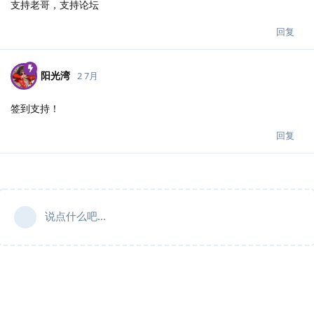
支持老哥，支持论坛
回复
阳光湾
2 7月
签到支持！
回复
说点什么吧...