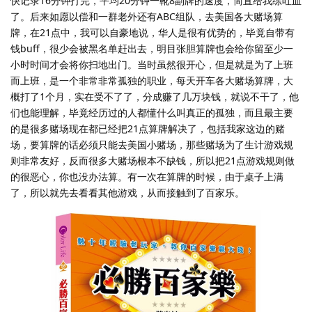
快记录16分钟打完，平均20分钟一靴8副牌的速度，简直给我练吐血
了。后来如愿以偿和一群老外还有ABC组队，去美国各大赌场算
牌，在21点中，我可以自豪地说，华人是很有优势的，毕竟自带有
钱buff，很少会被黑名单赶出去，明目张胆算牌也会给你留至少一
小时时间才会将你扫地出门。当时虽然很开心，但是就是为了上班
而上班，是一个非常非常孤独的职业，每天开车各大赌场算牌，大
概打了1个月，实在受不了了，分成赚了几万块钱，就说不干了，他
们也能理解，毕竟经历过的人都懂什么叫真正的孤独，而且最主要
的是很多赌场现在都已经把21点算牌解决了，包括我家这边的赌
场，要算牌的话必须只能去美国小赌场，那些赌场为了生计游戏规
则非常友好，反而很多大赌场根本不缺钱，所以把21点游戏规则做
的很恶心，你也没办法算。有一次在算牌的时候，由于桌子上满
了，所以就先去看看其他游戏，从而接触到了百家乐。