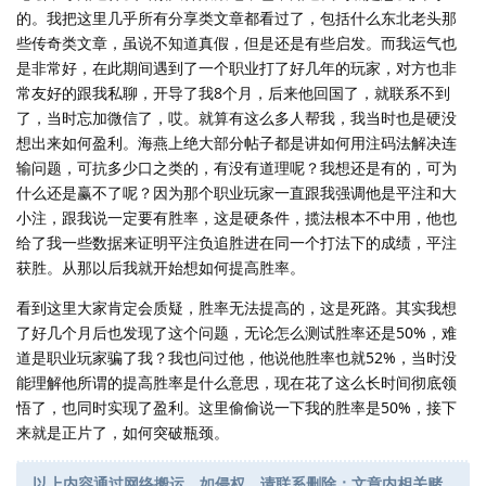
的。我把这里几乎所有分享类文章都看过了，包括什么东北老头那
些传奇类文章，虽说不知道真假，但是还是有些启发。而我运气也
是非常好，在此期间遇到了一个职业打了好几年的玩家，对方也非
常友好的跟我私聊，开导了我8个月，后来他回国了，就联系不到
了，当时忘加微信了，哎。就算有这么多人帮我，我当时也是硬没
想出来如何盈利。海燕上绝大部分帖子都是讲如何用注码法解决连
输问题，可抗多少口之类的，有没有道理呢？我想还是有的，可为
什么还是赢不了呢？因为那个职业玩家一直跟我强调他是平注和大
小注，跟我说一定要有胜率，这是硬条件，揽法根本不中用，他也
给了我一些数据来证明平注负追胜进在同一个打法下的成绩，平注
获胜。从那以后我就开始想如何提高胜率。
看到这里大家肯定会质疑，胜率无法提高的，这是死路。其实我想
了好几个月后也发现了这个问题，无论怎么测试胜率还是50%，难
道是职业玩家骗了我？我也问过他，他说他胜率也就52%，当时没
能理解他所谓的提高胜率是什么意思，现在花了这么长时间彻底领
悟了，也同时实现了盈利。这里偷偷说一下我的胜率是50%，接下
来就是正片了，如何突破瓶颈。
以上内容通过网络搬运，如侵权，请联系删除；文章内相关赌