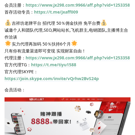
会员注册：
https://www.jx298.com:9966/aff.php?vid=1253358
首存活动专员：
https://t.me/jxaff009
‍吉祥坊老牌平台 招代理 50％佣金扶持 免平台费
诚邀个人和团队代理,SEO,网站站长,飞机群主,电销团队,主播博主合
作洽谈
实力代理再加码 50％扶持6个月
只有你有流量渠道即可变现 实现财富自由！
代理注册：
https://www.jx298.com:9966/aff.php?vid=1253358
官方代理TG：
https://t.me/tiyu1588
官方代理SKYPE：
https://join.skype.com/invite/vQrhw2BvS24p
会员活动：