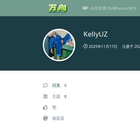
合作联系TG:@hezuo1818
KellyUZ
2025年11月17日
注册于
20
回复
0
主题
0
赞
被提及