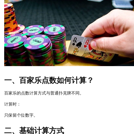
一、百家乐点数如何计算？
百家乐的点数计算方式与普通扑克牌不同。
计算时：
只保留个位数字。
二、基础计算方式