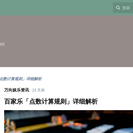
8日
点数计算规则」详细解析
万向娱乐资讯
23 天前
百家乐「点数计算规则」详细解析