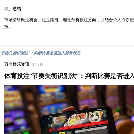
四、总结
市场情绪既是机会，也是陷阱。理性分析投注方向，并结合个人判断进
报。
“节奏失衡识别法”：判断比赛是否进入异常状态
万向娱乐资讯
14 5月
体育投注“节奏失衡识别法”：判断比赛是否进