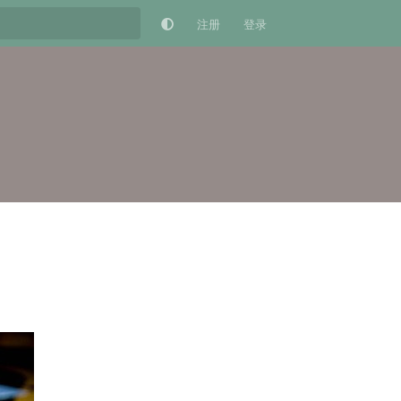
注册
登录