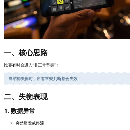
一、核心思路
比赛有时会进入“非正常节奏”：
当结构失衡时，所有常规判断都会失效
二、失衡表现
1. 数据异常
突然爆发或停滞